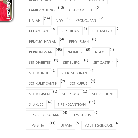
(13)
(2)
FAMILY OUTING
GLA COMPLEX
(14)
(3)
(7)
ILMIAH
INFO
KEGUGURAN
(6)
(1)
(2)
KEHAMILAN
KEPUTIHAN
OSTEMATRIX
(4)
(3)
PENCUCI HARIAN
PENYUSUAN
(48)
(8)
(1)
PERKONGSIAN
PROMOSI
REAKSI
(2)
(3)
(1)
SET DIABETES
SET ELERGI
SET GASTRIK
(1)
(4)
SET IMUNITI
SET KESUBURAN
(2)
(2)
SET KULIT CANTIK
SET KURUS
(1)
(1)
(1)
SET MIGRAIN
SET PUASA
SET RESDUNG
(42)
(11)
SHAKLEE
TIPS KECANTIKAN
(4)
(3)
TIPS KEIBUBAPAAN
TIPS KURUS
(11)
(5)
(4)
TIPS SIHAT
UTAMA
YOUTH SKINCARE