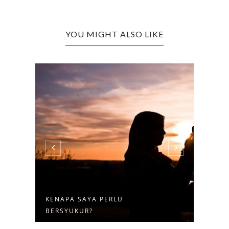
YOU MIGHT ALSO LIKE
KENAPA SAYA PERLU
SEBA
BERSYUKUR?