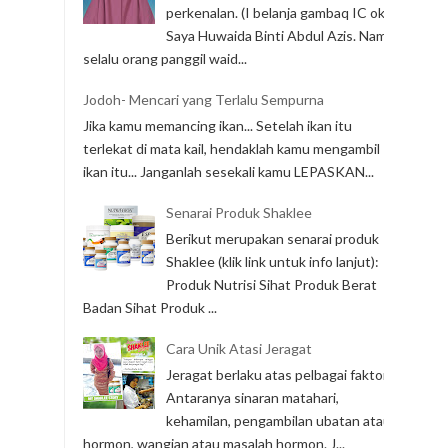
perkenalan. (I belanja gambaq IC ok)
Saya Huwaida Binti Abdul Azis. Nama
selalu orang panggil waid...
Jodoh- Mencari yang Terlalu Sempurna
Jika kamu memancing ikan... Setelah ikan itu
terlekat di mata kail, hendaklah kamu mengambil
ikan itu... Janganlah sesekali kamu LEPASKAN...
Senarai Produk Shaklee
Berikut merupakan senarai produk
Shaklee (klik link untuk info lanjut):
Produk Nutrisi Sihat Produk Berat
Badan Sihat Produk ...
Cara Unik Atasi Jeragat
Jeragat berlaku atas pelbagai faktor.
Antaranya sinaran matahari,
kehamilan, pengambilan ubatan atau
hormon, wangian atau masalah hormon. J...