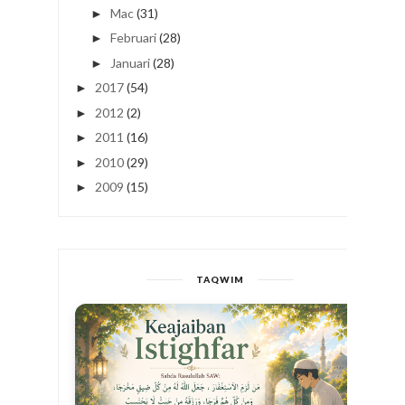
Mac
(31)
►
Februari
(28)
►
Januari
(28)
►
2017
(54)
►
2012
(2)
►
2011
(16)
►
2010
(29)
►
2009
(15)
►
TAQWIM