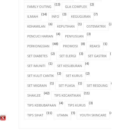
(13)
(2)
FAMILY OUTING
GLA COMPLEX
(14)
(3)
(7)
ILMIAH
INFO
KEGUGURAN
(6)
(1)
(2)
KEHAMILAN
KEPUTIHAN
OSTEMATRIX
(4)
(3)
PENCUCI HARIAN
PENYUSUAN
(48)
(8)
(1)
PERKONGSIAN
PROMOSI
REAKSI
(2)
(3)
(1)
SET DIABETES
SET ELERGI
SET GASTRIK
(1)
(4)
SET IMUNITI
SET KESUBURAN
(2)
(2)
SET KULIT CANTIK
SET KURUS
(1)
(1)
(1)
SET MIGRAIN
SET PUASA
SET RESDUNG
(42)
(11)
SHAKLEE
TIPS KECANTIKAN
(4)
(3)
TIPS KEIBUBAPAAN
TIPS KURUS
(11)
(5)
(4)
TIPS SIHAT
UTAMA
YOUTH SKINCARE