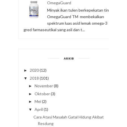
OmegaGuard
Minyak ikan tulen berkepekatan tinggi
OmegaGuard TM membekalkan
spektrum luas asid lemak omega-3
gred farmaseutikal yang asli dan t...
ARKIB
2020
(12)
►
2018
(101)
▼
November
(8)
►
Oktober
(3)
►
Mei
(2)
►
April
(1)
▼
Cara Atasi Masalah Gatal Hidung Akibat
Resdung