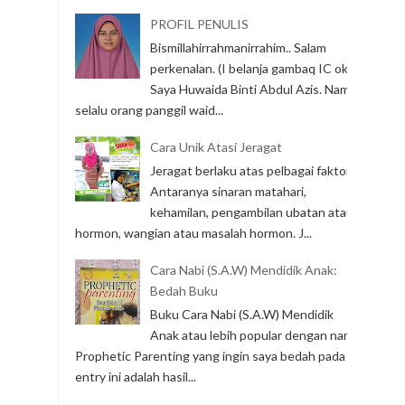
PROFIL PENULIS
Bismillahirrahmanirrahim.. Salam
perkenalan. (I belanja gambaq IC ok)
Saya Huwaida Binti Abdul Azis. Nama
selalu orang panggil waid...
Cara Unik Atasi Jeragat
Jeragat berlaku atas pelbagai faktor.
Antaranya sinaran matahari,
kehamilan, pengambilan ubatan atau
hormon, wangian atau masalah hormon. J...
Cara Nabi (S.A.W) Mendidik Anak:
Bedah Buku
Buku Cara Nabi (S.A.W) Mendidik
Anak atau lebih popular dengan nama
Prophetic Parenting yang ingin saya bedah pada
entry ini adalah hasil...