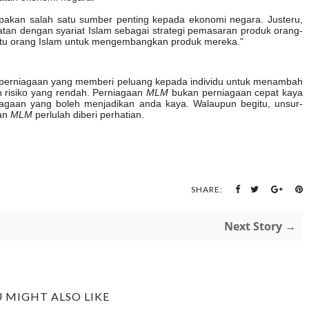
akan salah satu sumber penting kepada ekonomi negara.
Justeru,
tan dengan syariat Islam sebagai strategi pemasaran produk orang-
tu orang Islam untuk mengembangkan produk mereka."
perniagaan yang memberi peluang kepada individu untuk menambah
n risiko yang rendah. Perniagaan
MLM
bukan perniagaan cepat kaya
iagaan yang boleh menjadikan anda kaya. Walaupun begitu, unsur-
an
MLM
perlulah diberi perhatian.
SHARE:
Next Story →
 MIGHT ALSO LIKE