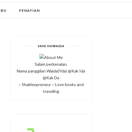
IBU
PENAFIAN
SAYA HUWAIDA
Salam perkenalan.
Nama panggilan Waida(Yda) @Kak Ida
@Kak Da
~ Shakleepreneur ~ Love books and
traveling