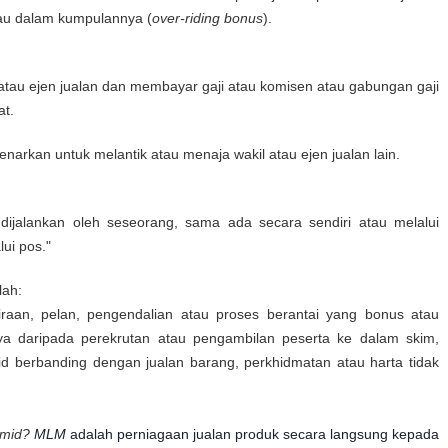
tau dalam kumpulannya (
over-riding bonus
).
 atau ejen jualan dan membayar gaji atau komisen atau gabungan gaji
at.
enarkan untuk melantik atau menaja wakil atau ejen jualan lain.
dijalankan oleh seseorang, sama ada secara sendiri atau melalui
ui pos."
lah:
raan, pelan, pengendalian atau proses berantai yang bonus atau
ya daripada perekrutan atau pengambilan peserta ke dalam skim,
id berbanding dengan jualan barang, perkhidmatan atau harta tidak
amid?
MLM
adalah perniagaan jualan produk secara langsung kepada