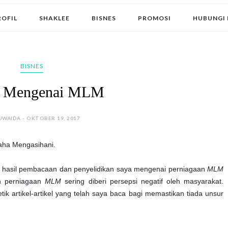
ROFIL
SHAKLEE
BISNES
PROMOSI
HUBUNGI 
BISNES
a Mengenai MLM
UWAIDA - OKTOBER 19, 2017
aha Mengasihani.
i hasil pembacaan dan penyelidikan saya mengenai perniagaan
MLM
an perniagaan
MLM
sering diberi persepsi negatif oleh masyarakat.
ik artikel-artikel yang telah saya baca bagi memastikan tiada unsur