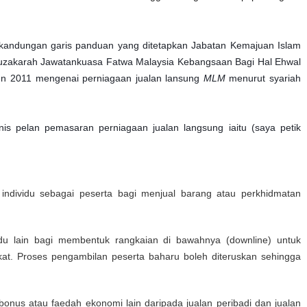
i kandungan garis panduan yang ditetapkan Jabatan Kemajuan Islam
Muzakarah Jawatankuasa Fatwa Malaysia Kebangsaan Bagi Hal Ehwal
un 2011 mengenai perniagaan jualan lansung
MLM
menurut syariah
enis pelan pemasaran perniagaan jualan langsung iaitu (saya petik
 individu sebagai peserta bagi menjual barang atau perkhidmatan
idu lain bagi membentuk rangkaian di bawahnya (downline) untuk
kat. Proses pengambilan peserta baharu boleh diteruskan sehingga
onus atau faedah ekonomi lain daripada jualan peribadi dan jualan