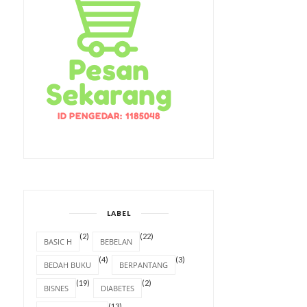
LABEL
(2)
(22)
BASIC H
BEBELAN
(4)
(3)
BEDAH BUKU
BERPANTANG
(19)
(2)
BISNES
DIABETES
(13)