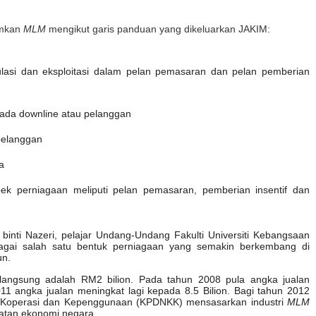
amkan
MLM
mengikut garis panduan yang dikeluarkan JAKIM:
lasi dan eksploitasi dalam pelan pemasaran dan pelan pemberian
da downline atau pelanggan
pelanggan
a
k perniagaan meliputi pelan pemasaran, pemberian insentif dan
i binti Nazeri, pelajar Undang-Undang Fakulti Universiti Kebangsaan
gai salah satu bentuk perniagaan yang semakin berkembang di
un.
an langsung adalah RM2 bilion. Pada tahun 2008 pula angka jualan
11 angka jualan meningkat lagi kepada 8.5 Bilion. Bagi tahun 2012
 Koperasi dan Kepenggunaan (KPDNKK) mensasarkan industri
MLM
atan ekonomi negara.