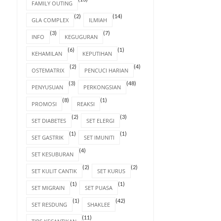
FAMILY OUTING
(2)
(14)
GLA COMPLEX
ILMIAH
(3)
(7)
INFO
KEGUGURAN
(6)
(1)
KEHAMILAN
KEPUTIHAN
(2)
(4)
OSTEMATRIX
PENCUCI HARIAN
(3)
(48)
PENYUSUAN
PERKONGSIAN
(8)
(1)
PROMOSI
REAKSI
(2)
(3)
SET DIABETES
SET ELERGI
(1)
(1)
SET GASTRIK
SET IMUNITI
(4)
SET KESUBURAN
(2)
(2)
SET KULIT CANTIK
SET KURUS
(1)
(1)
SET MIGRAIN
SET PUASA
(1)
(42)
SET RESDUNG
SHAKLEE
(11)