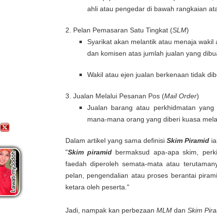
ahli atau pengedar di bawah rangkaian a
2. Pelan Pemasaran Satu Tingkat (
SLM
)
Syarikat akan melantik atau menaja wakil
dan komisen atas jumlah jualan yang dibu
Wakil atau ejen jualan berkenaan tidak dib
3. Jualan Melalui Pesanan Pos (
Mail Order
)
Jualan barang atau perkhidmatan yang 
mana-mana orang yang diberi kuasa melal
Dalam artikel yang sama definisi
Skim Piramid
ia
"
Skim piramid
bermaksud apa-apa skim, perki
faedah diperoleh semata-mata atau terutaman
pelan, pengendalian atau proses berantai piram
ketara oleh peserta."
Jadi, nampak kan perbezaan
MLM
dan
Skim Pir