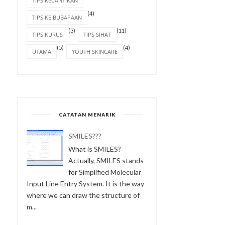
TIPS KECANTIKAN
(4)
TIPS KEIBUBAPAAN
(3)
(11)
TIPS KURUS
TIPS SIHAT
(5)
(4)
UTAMA
YOUTH SKINCARE
CATATAN MENARIK
SMILES???
What is SMILES?
Actually, SMILES stands
for Simplified Molecular
Input Line Entry System. It is the way
where we can draw the structure of
m...