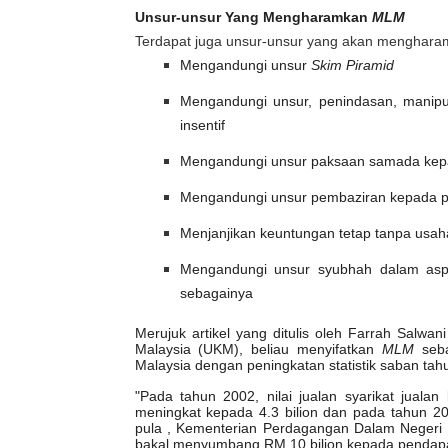
Unsur-unsur Yang Mengharamkan
MLM
Terdapat juga unsur-unsur yang akan menghar
Mengandungi unsur
Skim Piramid
Mengandungi unsur, penindasan, manipu
insentif
Mengandungi unsur paksaan samada kepa
Mengandungi unsur pembaziran kepada 
Menjanjikan keuntungan tetap tanpa usah
Mengandungi unsur syubhah dalam aspe
sebagainya
Merujuk artikel yang ditulis oleh Farrah Salwan
Malaysia (UKM), beliau menyifatkan
MLM
seba
Malaysia dengan peningkatan statistik saban tah
"Pada tahun 2002, nilai jualan syarikat jual
meningkat kepada 4.3 bilion dan pada tahun 20
pula , Kementerian Perdagangan Dalam Negeri
bakal menyumbang RM 10 bilion kepada pendap