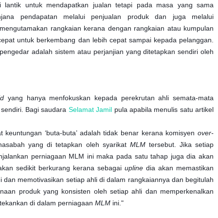
i lantik untuk mendapatkan jualan tetapi pada masa yang sama
ana pendapatan melalui penjualan produk dan juga melalui
 mengutamakan rangkaian kerana dengan rangkaian atau kumpulan
 cepat untuk berkembang dan lebih cepat sampai kepada pelanggan.
engedar adalah sistem atau perjanjian yang ditetapkan sendiri oleh
id
yang hanya
menfokuskan kepada perekrutan ahli semata-mata
sendiri.
Bagi saudara
Selamat Jamil
pula apabila menulis satu artikel
 keuntungan ‘buta-buta’ adalah tidak benar kerana komisyen
over-
asabah yang di tetapkan oleh syarikat
MLM
tersebut. Jika setiap
njalankan perniagaan MLM ini maka pada satu tahap juga dia akan
kan sedikit berkurang kerana sebagai
upline
dia akan memastikan
 dan memotivasikan setiap ahli di dalam rangkaiannya dan begitulah
naan produk yang konsisten oleh setiap ahli dan memperkenalkan
itekankan di dalam perniagaan
MLM
ini."