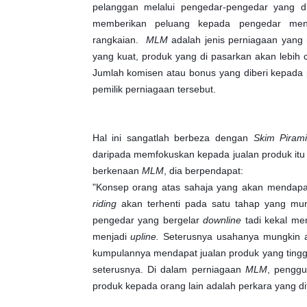
pelanggan melalui pengedar-pengedar yang d
memberikan peluang kepada pengedar menj
rangkaian.
MLM
adalah jenis perniagaan yang
yang kuat, produk yang di pasarkan akan lebih
Jumlah komisen atau bonus yang diberi kepada p
pemilik perniagaan tersebut.
Hal ini sangatlah berbeza dengan
Skim Piram
daripada memfokuskan kepada jualan produk itu 
berkenaan
MLM
, dia berpendapat:
"Konsep orang atas sahaja yang akan mendapat
riding
akan terhenti pada satu tahap yang mun
pengedar yang bergelar
downline
tadi kekal me
menjadi
upline.
Seterusnya usahanya mungkin a
kumpulannya mendapat jualan produk yang tinggi
seterusnya. Di dalam perniagaan
MLM
, penggu
produk kepada orang lain adalah perkara yang d