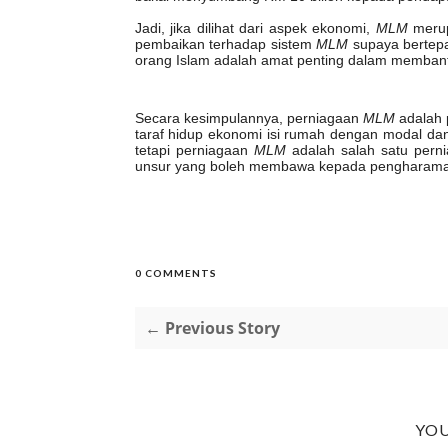
Jadi, jika dilihat dari aspek ekonomi,
MLM
merup
pembaikan terhadap sistem
MLM
supaya bertepa
orang Islam adalah amat penting dalam memban
Secara kesimpulannya, perniagaan
MLM
adalah 
taraf hidup ekonomi isi rumah dengan modal da
tetapi perniagaan
MLM
adalah salah satu pern
unsur yang boleh membawa kepada pengharam
0 COMMENTS
← Previous Story
YOU