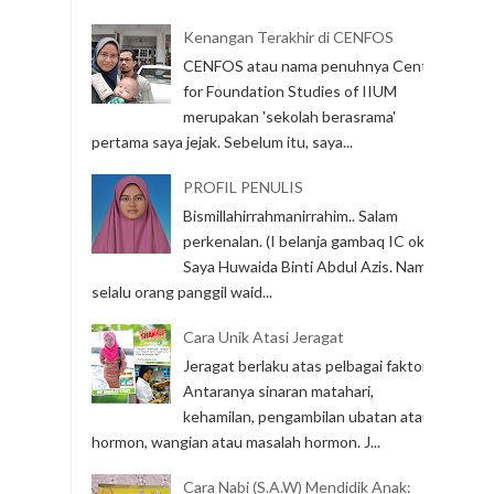
Kenangan Terakhir di CENFOS
CENFOS atau nama penuhnya Center
for Foundation Studies of IIUM
merupakan 'sekolah berasrama'
pertama saya jejak. Sebelum itu, saya...
PROFIL PENULIS
Bismillahirrahmanirrahim.. Salam
perkenalan. (I belanja gambaq IC ok)
Saya Huwaida Binti Abdul Azis. Nama
selalu orang panggil waid...
Cara Unik Atasi Jeragat
Jeragat berlaku atas pelbagai faktor.
Antaranya sinaran matahari,
kehamilan, pengambilan ubatan atau
hormon, wangian atau masalah hormon. J...
Cara Nabi (S.A.W) Mendidik Anak: