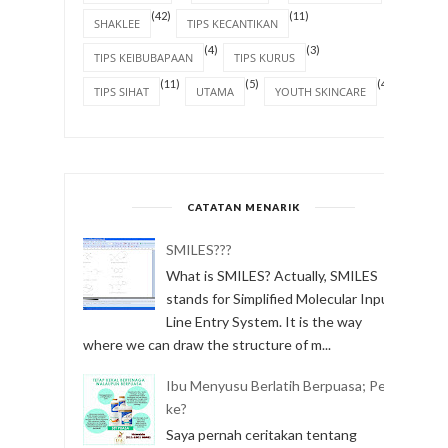
(42)
(11)
SHAKLEE
TIPS KECANTIKAN
(4)
(3)
TIPS KEIBUBAPAAN
TIPS KURUS
(11)
(5)
(4)
TIPS SIHAT
UTAMA
YOUTH SKINCARE
CATATAN MENARIK
SMILES???
What is SMILES? Actually, SMILES
stands for Simplified Molecular Input
Line Entry System. It is the way
where we can draw the structure of m...
Ibu Menyusu Berlatih Berpuasa; Perlu
ke?
Saya pernah ceritakan tentang