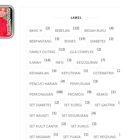
LABEL
(2)
(22)
(4)
BASIC H
BEBELAN
BEDAH BUKU
(3)
(19)
(2)
BERPANTANG
BISNES
DIABETES
(13)
(2)
FAMILY OUTING
GLA COMPLEX
(14)
(3)
(7)
ILMIAH
INFO
KEGUGURAN
(6)
(1)
(2)
KEHAMILAN
KEPUTIHAN
OSTEMATRIX
(4)
(3)
PENCUCI HARIAN
PENYUSUAN
(48)
(8)
(1)
PERKONGSIAN
PROMOSI
REAKSI
(2)
(3)
(1)
SET DIABETES
SET ELERGI
SET GASTRIK
(1)
(4)
SET IMUNITI
SET KESUBURAN
(2)
(2)
SET KULIT CANTIK
SET KURUS
(1)
(1)
(1)
SET MIGRAIN
SET PUASA
SET RESDUNG