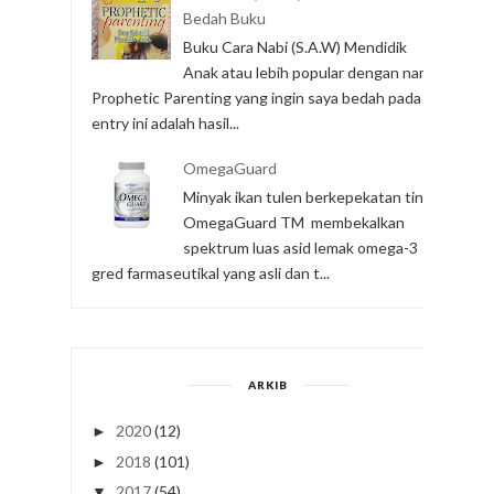
Bedah Buku
Buku Cara Nabi (S.A.W) Mendidik
Anak atau lebih popular dengan nama
Prophetic Parenting yang ingin saya bedah pada
entry ini adalah hasil...
OmegaGuard
Minyak ikan tulen berkepekatan tinggi
OmegaGuard TM membekalkan
spektrum luas asid lemak omega-3
gred farmaseutikal yang asli dan t...
ARKIB
2020
(12)
►
2018
(101)
►
2017
(54)
▼