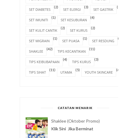
(2)
(3)
(1)
SET DIABETES
SET ELERGI
SET GASTRIK
(1)
(4)
SET IMUNITI
SET KESUBURAN
(2)
(2)
SET KULIT CANTIK
SET KURUS
(1)
(1)
(1)
SET MIGRAIN
SET PUASA
SET RESDUNG
(42)
(11)
SHAKLEE
TIPS KECANTIKAN
(4)
(3)
TIPS KEIBUBAPAAN
TIPS KURUS
(11)
(5)
(4)
TIPS SIHAT
UTAMA
YOUTH SKINCARE
CATATAN MENARIK
Shaklee (Oktober Promo)
Klik Sini Jika Berminat