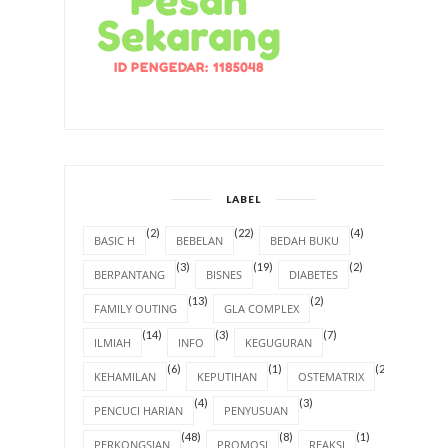
LABEL
(2)
(22)
(4)
BASIC H
BEBELAN
BEDAH BUKU
(3)
(19)
(2)
BERPANTANG
BISNES
DIABETES
(13)
(2)
FAMILY OUTING
GLA COMPLEX
(14)
(3)
(7)
ILMIAH
INFO
KEGUGURAN
(6)
(1)
(2)
KEHAMILAN
KEPUTIHAN
OSTEMATRIX
(4)
(3)
PENCUCI HARIAN
PENYUSUAN
(48)
(8)
(1)
PERKONGSIAN
PROMOSI
REAKSI