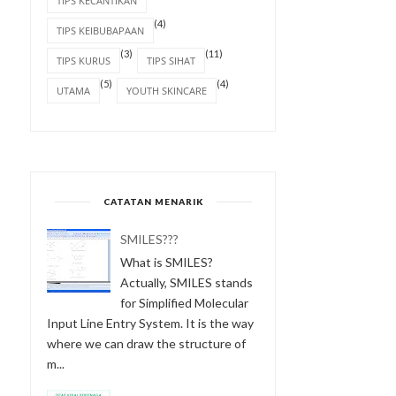
TIPS KECANTIKAN
(4)
TIPS KEIBUBAPAAN
(3)
(11)
TIPS KURUS
TIPS SIHAT
(5)
(4)
UTAMA
YOUTH SKINCARE
CATATAN MENARIK
SMILES???
What is SMILES?
Actually, SMILES stands
for Simplified Molecular
Input Line Entry System. It is the way
where we can draw the structure of
m...