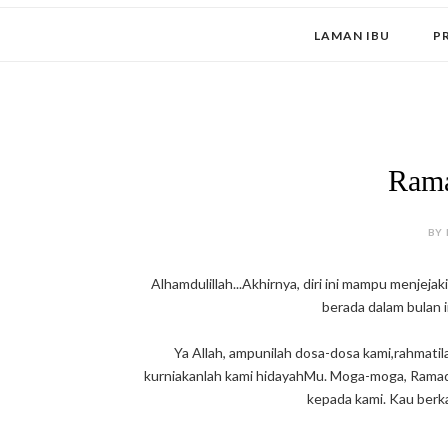
LAMAN IBU
P
Ram
BY 
Alhamdulillah...Akhirnya, diri ini mampu menjejak
berada dalam bulan i
Ya Allah, ampunilah dosa-dosa kami,rahmatila
kurniakanlah kami hidayahMu. Moga-moga, Ramadh
kepada kami. Kau berk