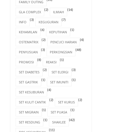
FAMILY OUTING
KECIL JADI KAWAN, BES
TANGISAN HARI INI
(2)
(14)
GLA COMPLEX
ILMIAH
JADI LAWAN
(3)
(7)
INFO
KEGUGURAN
(6)
(1)
KEHAMILAN
KEPUTIHAN
(2)
(4)
OSTEMATRIX
PENCUCI HARIAN
(3)
(48)
PENYUSUAN
PERKONGSIAN
(8)
(1)
PROMOSI
REAKSI
(2)
(3)
SET DIABETES
SET ELERGI
(1)
(1)
SET GASTRIK
SET IMUNITI
(4)
SET KESUBURAN
(2)
(2)
SET KULIT CANTIK
SET KURUS
(1)
(1)
SET MIGRAIN
SET PUASA
(1)
(42)
SET RESDUNG
SHAKLEE
(11)