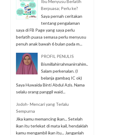
Ibu Menyusu Berlatih
Berpuasa; Perlu ke?
Saya pernah ceritakan
tentang pengalaman
saya di FB Page yang saya perlu
berlatih puasa semasa perlu menyusu
penuh anak bawah 6 bulan pada m...
PROFIL PENULIS
Bismillahirrahmanirrahim..
Salam perkenalan. (I
belanja gambaq IC ok)
Saya Huwaida Binti Abdul Azis. Nama
selalu orang panggil waid...
Jodoh- Mencari yang Terlalu
Sempurna
Jika kamu memancing ikan... Setelah
ikan itu terlekat di mata kail, hendaklah
kamu mengambil ikan itu... Janganlah