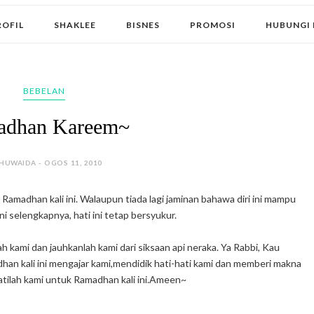
ROFIL
SHAKLEE
BISNES
PROMOSI
HUBUNGI 
BEBELAN
adhan Kareem~
HUWAIDA - OGOS 11, 2010
i Ramadhan kali ini. Walaupun tiada lagi jaminan bahawa diri ini mampu
ni selengkapnya, hati ini tetap bersyukur.
h kami dan jauhkanlah kami dari siksaan api neraka. Ya Rabbi, Kau
an kali ini mengajar kami,mendidik hati-hati kami dan memberi makna
atilah kami untuk Ramadhan kali ini.Ameen~