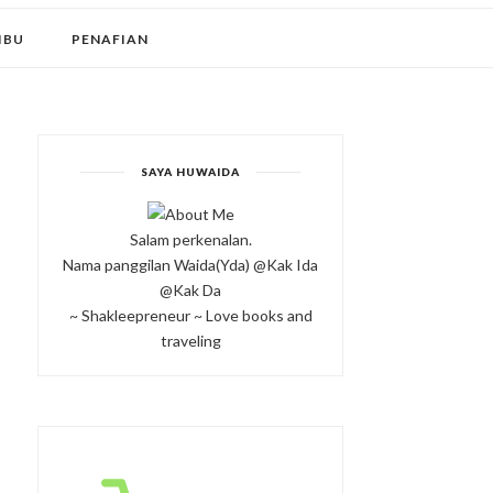
IBU
PENAFIAN
SAYA HUWAIDA
Salam perkenalan.
Nama panggilan Waida(Yda) @Kak Ida
@Kak Da
~ Shakleepreneur ~ Love books and
traveling