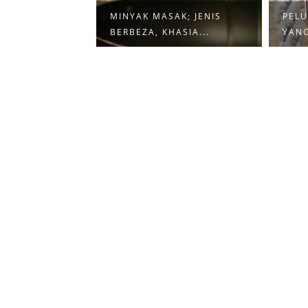
MINYAK MASAK; JENIS
PELU
T ME.....
BERBEZA, KHASIA...
YAN