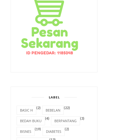
LABEL
(2)
(22)
BASIC H
BEBELAN
(4)
(3)
BEDAH BUKU
BERPANTANG
(19)
(2)
BISNES
DIABETES
(13)